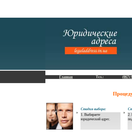
Главная
Тел.:
(067) 
Процед
Стадия выбора:
Ст
1. Выбираете
2.
юридический адрес.
по