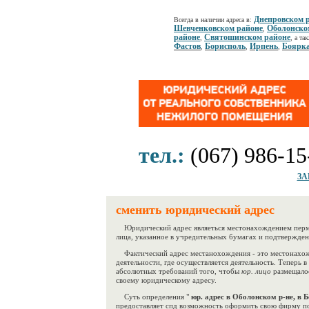
Днепровском 
Всегда в наличии адреса в:
Шевченковском районе
Оболонско
,
районе
Святошинском районе
,
, а та
Фастов
Борисполь
Ирпень
Боярк
,
,
,
тел.:
(067) 986-15
ЗА
сменить юридический адрес
Юридический адрес являеться местонахождением перма
лица, указанное в учредительных бумагах и подтвержден
Фактический адрес местанохождения - это местонахож
деятельности, где осуществляется деятельность. Теперь в
абсолютных требований того, чтобы
юр. лицо
размещалос
своему юридическому адресу.
Суть определения "
юр. адрес в Оболонском р-не, в 
предоставляет спд возможность оформить свою фирму п