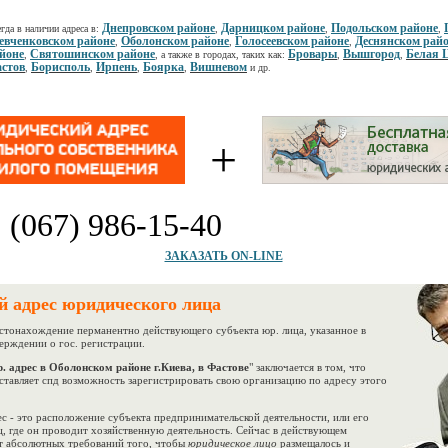
Днепровском районе
Дарницком районе
Подольском районе
гда в наличии адреса в:
,
,
,
вченковском районе
Оболонском районе
Голосеевском районе
Деснянском рай
,
,
,
йоне
Святошинском районе
Бровары
Вышгород
Белая 
,
, а также в городах, таких как:
,
,
стов
Борисполь
Ирпень
Боярка
Вишневом
,
,
,
,
и др.
+
:
(067) 986-15-40
ЗАКАЗАТЬ ON-LINE
й адрес юридического лица
тонахождение перманентно действующего субъекта юр. лица, указанное в
ерждении о гос. регистрации.
. адрес в Оболонском районе г.Киева, в Фастове
" заключается в том, что
ставляет спд возможность зарегистрировать свою организацию по адресу этого
- это расположение субъекта предпринимательской деятельности, или его
, где он проводит хозяйственную деятельность. Сейчас в действующем
ет абсолютных требований того, чтобы
юридическое лицо
размещалось и