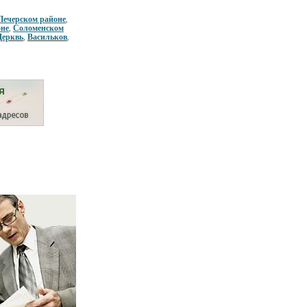
Печерском районе
,
оне
Соломенском
,
Церквь
Васильков
,
,