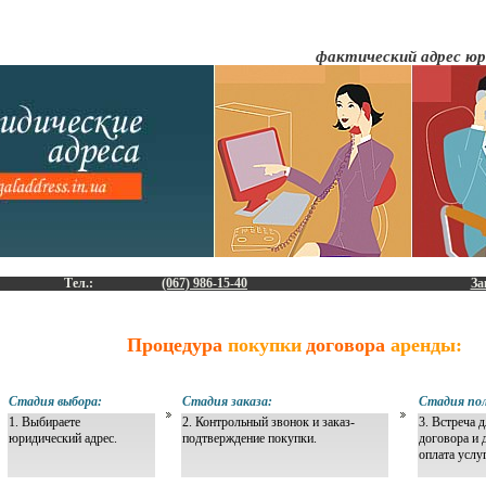
фактический адрес юр
Тел.:
(067) 986-15-40
За
Процедура
покупки
договора
аренды:
Стадия выбора:
Стадия заказа:
Стадия пол
1. Выбираете
2. Контрольный звонок и заказ-
3. Встреча 
юридический адрес.
подтверждение покупки.
договора и 
оплата услу