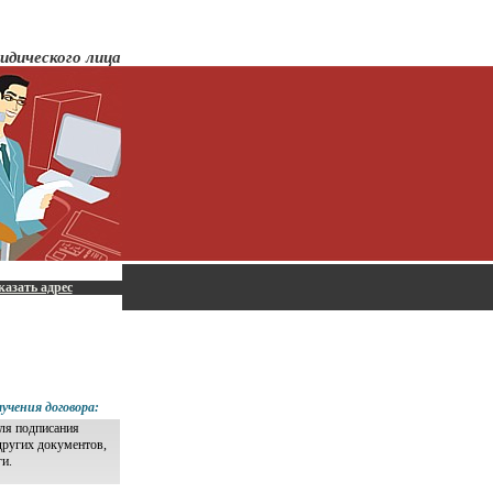
идического лица
казать адрес
учения договора:
для подписания
других документов,
ги.