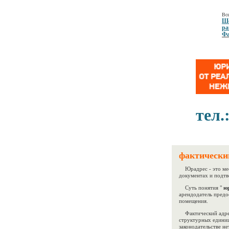
Все
Ше
ра
Фа
тел.
фактически
Юрадрес - это мес
документах и подтв
Суть понятия "
юр
арендодатель предо
помещения.
Фактический адрес 
структурных единиц
законодательстве н